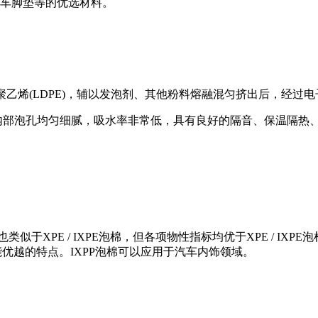
车脚垫等的优选材料。
度聚乙烯(LDPE)，辅以发泡剂、其他粉料熔融混匀挤出后，经
、内部泡孔均匀细腻，吸水率非常低，具有良好的隔音、保温隔热
性能也类似于XPE / IXPE泡棉，但各项物性指标均优于XPE / 
优越的特点。IXPP泡棉可以应用于汽车内饰领域。