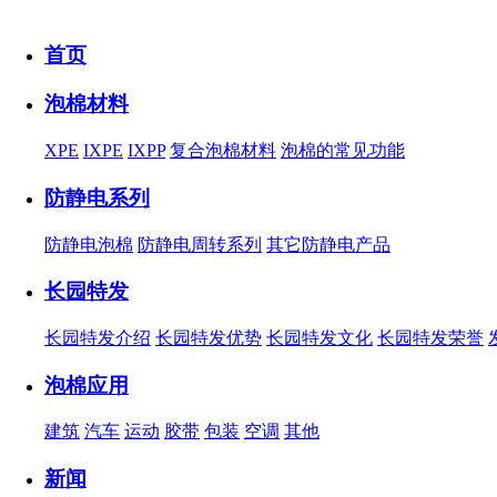
首页
泡棉材料
XPE
IXPE
IXPP
复合泡棉材料
泡棉的常见功能
防静电系列
防静电泡棉
防静电周转系列
其它防静电产品
长园特发
长园特发介绍
长园特发优势
长园特发文化
长园特发荣誉
泡棉应用
建筑
汽车
运动
胶带
包装
空调
其他
新闻