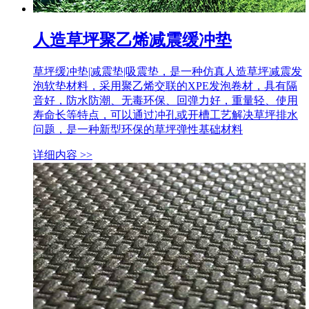
人造草坪聚乙烯减震缓冲垫
草坪缓冲垫|减震垫|吸震垫，是一种仿真人造草坪减震发
泡软垫材料，采用聚乙烯交联的XPE发泡卷材，具有隔
音好，防水防潮、无毒环保、回弹力好，重量轻、使用
寿命长等特点，可以通过冲孔或开槽工艺解决草坪排水
问题，是一种新型环保的草坪弹性基础材料
详细内容 >>