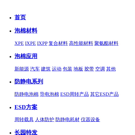
首页
泡棉材料
XPE
IXPE
IXPP
复合材料
高性能材料
聚氨酯材料
泡棉应用
新能源
汽车
建筑
运动
包装
地板
胶带
空调
其他
防静电系列
防静电泡棉
导电泡棉
ESD周转产品
其它ESD产品
ESD方案
周转载具
人体防护
防静电耗材
仪器设备
长园特发