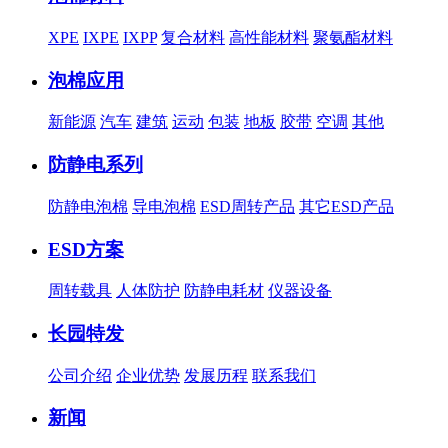
XPE
IXPE
IXPP
复合材料
高性能材料
聚氨酯材料
泡棉应用
新能源
汽车
建筑
运动
包装
地板
胶带
空调
其他
防静电系列
防静电泡棉
导电泡棉
ESD周转产品
其它ESD产品
ESD方案
周转载具
人体防护
防静电耗材
仪器设备
长园特发
公司介绍
企业优势
发展历程
联系我们
新闻