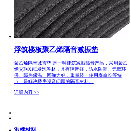
浮筑楼板聚乙烯隔音减振垫
聚乙烯隔音减震垫:是一种建筑减振隔音产品，采用聚乙
烯交联XPE发泡卷材，具有隔音好，防水防潮、无毒环
保、隔热保温、回弹力好，重量轻、使用寿命长等特
点，是解决楼房噪音问题的隔音材料。
详细内容 >>
泡棉材料