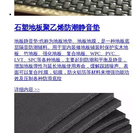
石塑地板聚乙烯防潮静音垫
地板静音垫:也称为地板地垫、地板地膜，是一种地板底
层隔音防潮辅料。用于室内装修地板铺装时保护实木地
板、竹地板、强化地板、复合地板、WPC、PVC、
LVT、SPC等各种地板，主要起到防潮和平衡及静音，
增加地板弹性与延长地板使用寿命，缓解踩踏噪声。表
面可以复合PE膜，铝膜，防火铝箔等材料来增强功能功
效及压制各种防滑底纹
详细内容 >>