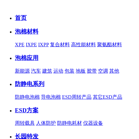
首页
泡棉材料
XPE
IXPE
IXPP
复合材料
高性能材料
聚氨酯材料
泡棉应用
新能源
汽车
建筑
运动
包装
地板
胶带
空调
其他
防静电系列
防静电泡棉
导电泡棉
ESD周转产品
其它ESD产品
ESD方案
周转载具
人体防护
防静电耗材
仪器设备
长园特发