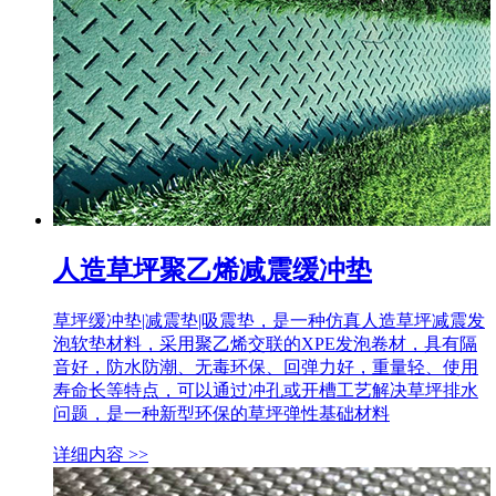
人造草坪聚乙烯减震缓冲垫
草坪缓冲垫|减震垫|吸震垫，是一种仿真人造草坪减震发
泡软垫材料，采用聚乙烯交联的XPE发泡卷材，具有隔
音好，防水防潮、无毒环保、回弹力好，重量轻、使用
寿命长等特点，可以通过冲孔或开槽工艺解决草坪排水
问题，是一种新型环保的草坪弹性基础材料
详细内容 >>