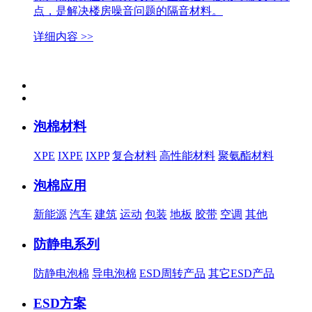
点，是解决楼房噪音问题的隔音材料。
详细内容 >>
泡棉材料
XPE
IXPE
IXPP
复合材料
高性能材料
聚氨酯材料
泡棉应用
新能源
汽车
建筑
运动
包装
地板
胶带
空调
其他
防静电系列
防静电泡棉
导电泡棉
ESD周转产品
其它ESD产品
ESD方案