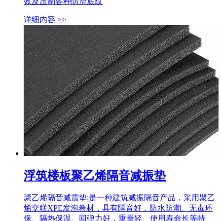
效及压制各种防滑底纹
详细内容 >>
浮筑楼板聚乙烯隔音减振垫
聚乙烯隔音减震垫:是一种建筑减振隔音产品，采用聚乙
烯交联XPE发泡卷材，具有隔音好，防水防潮、无毒环
保、隔热保温、回弹力好，重量轻、使用寿命长等特