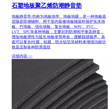
石塑地板聚乙烯防潮静音垫
地板静音垫:也称为地板地垫、地板地膜，是一种地板底
层隔音防潮辅料。用于室内装修地板铺装时保护实木地
板、竹地板、强化地板、复合地板、WPC、PVC、
LVT、SPC等各种地板，主要起到防潮和平衡及静音，
增加地板弹性与延长地板使用寿命，缓解踩踏噪声。表
面可以复合PE膜，铝膜，防火铝箔等材料来增强功能功
效及压制各种防滑底纹
详细内容 >>