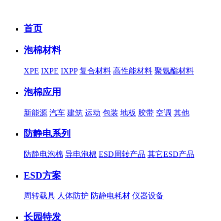
首页
泡棉材料
XPE
IXPE
IXPP
复合材料
高性能材料
聚氨酯材料
泡棉应用
新能源
汽车
建筑
运动
包装
地板
胶带
空调
其他
防静电系列
防静电泡棉
导电泡棉
ESD周转产品
其它ESD产品
ESD方案
周转载具
人体防护
防静电耗材
仪器设备
长园特发