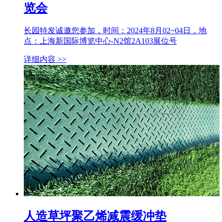
览会
长园特发诚邀您参加，时间：2024年8月02~04日，地
点：上海新国际博览中心-N2馆2A103展位号
详细内容 >>
人造草坪聚乙烯减震缓冲垫