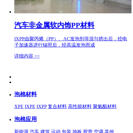
汽车非金属软内饰PP材料
IXPP由聚丙烯（PP）、AC发泡剂等混匀挤出后，经电
子加速器进行辐照后，经高温发泡而成
详细内容 >>
泡棉材料
XPE
IXPE
IXPP
复合材料
高性能材料
聚氨酯材料
泡棉应用
新能源
汽车
建筑
运动
包装
地板
胶带
空调
其他