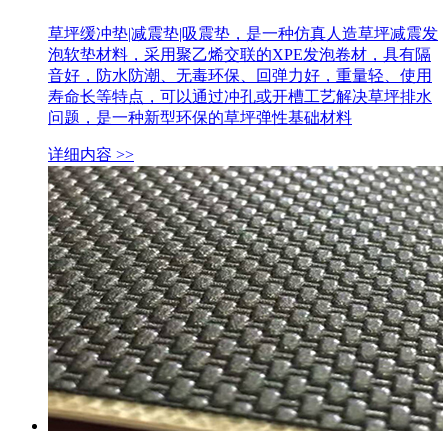
草坪缓冲垫|减震垫|吸震垫，是一种仿真人造草坪减震发
泡软垫材料，采用聚乙烯交联的XPE发泡卷材，具有隔
音好，防水防潮、无毒环保、回弹力好，重量轻、使用
寿命长等特点，可以通过冲孔或开槽工艺解决草坪排水
问题，是一种新型环保的草坪弹性基础材料
详细内容 >>