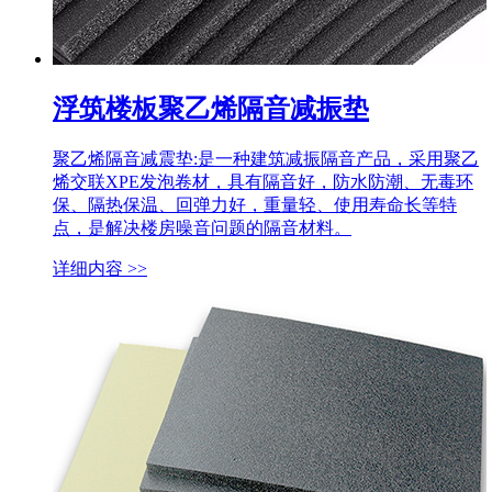
浮筑楼板聚乙烯隔音减振垫
聚乙烯隔音减震垫:是一种建筑减振隔音产品，采用聚乙
烯交联XPE发泡卷材，具有隔音好，防水防潮、无毒环
保、隔热保温、回弹力好，重量轻、使用寿命长等特
点，是解决楼房噪音问题的隔音材料。
详细内容 >>