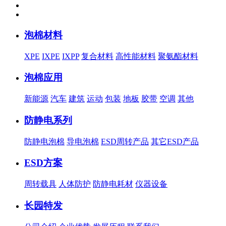
泡棉材料
XPE
IXPE
IXPP
复合材料
高性能材料
聚氨酯材料
泡棉应用
新能源
汽车
建筑
运动
包装
地板
胶带
空调
其他
防静电系列
防静电泡棉
导电泡棉
ESD周转产品
其它ESD产品
ESD方案
周转载具
人体防护
防静电耗材
仪器设备
长园特发