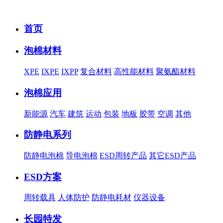
首页
泡棉材料
XPE
IXPE
IXPP
复合材料
高性能材料
聚氨酯材料
泡棉应用
新能源
汽车
建筑
运动
包装
地板
胶带
空调
其他
防静电系列
防静电泡棉
导电泡棉
ESD周转产品
其它ESD产品
ESD方案
周转载具
人体防护
防静电耗材
仪器设备
长园特发