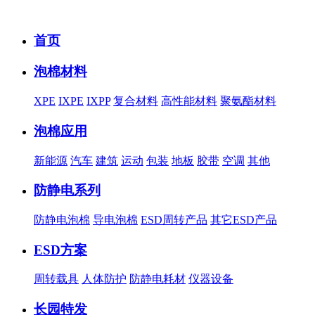
首页
泡棉材料
XPE
IXPE
IXPP
复合材料
高性能材料
聚氨酯材料
泡棉应用
新能源
汽车
建筑
运动
包装
地板
胶带
空调
其他
防静电系列
防静电泡棉
导电泡棉
ESD周转产品
其它ESD产品
ESD方案
周转载具
人体防护
防静电耗材
仪器设备
长园特发