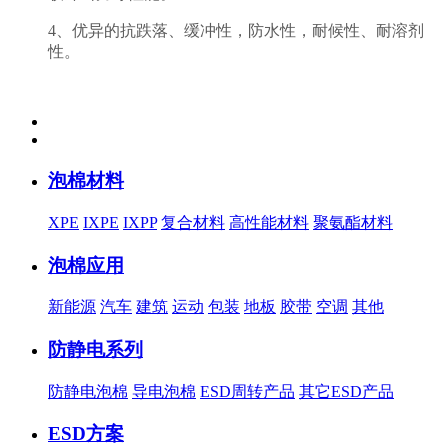
4、优异的抗跌落、缓冲性，防水性，耐候性、耐溶剂
性。
泡棉材料
XPE
IXPE
IXPP
复合材料
高性能材料
聚氨酯材料
泡棉应用
新能源
汽车
建筑
运动
包装
地板
胶带
空调
其他
防静电系列
防静电泡棉
导电泡棉
ESD周转产品
其它ESD产品
ESD方案